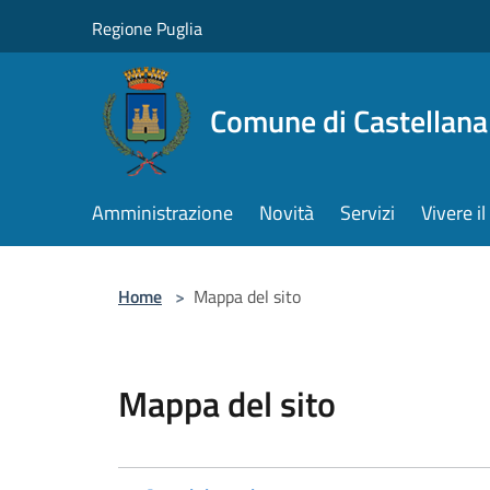
Salta al contenuto principale
Regione Puglia
Comune di Castellana
Amministrazione
Novità
Servizi
Vivere 
Home
>
Mappa del sito
Mappa del sito