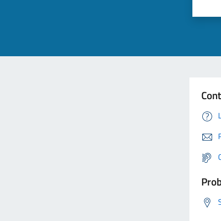
Cont
Prob