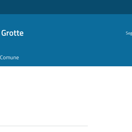
 Grotte
Seg
il Comune