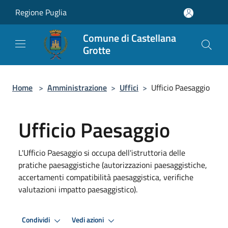
Salta al contenuto principale
Regione Puglia
Comune di Castellana
Grotte
Home
>
Amministrazione
>
Uffici
>
Ufficio Paesaggio
Ufficio Paesaggio
L'Ufficio Paesaggio si occupa dell'istruttoria delle
pratiche paesaggistiche (autorizzazioni paesaggistiche,
accertamenti compatibilità paesaggistica, verifiche
valutazioni impatto paesaggistico).
Condividi
Vedi azioni