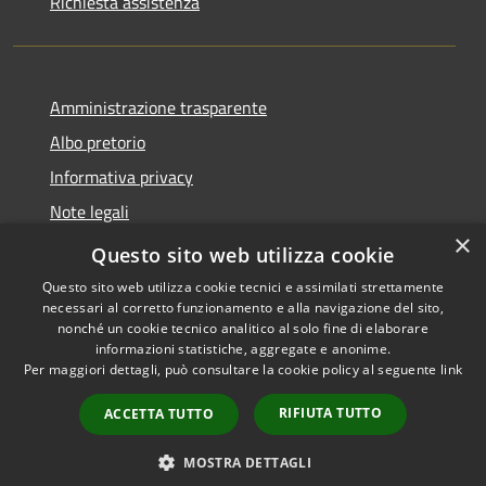
Richiesta assistenza
Amministrazione trasparente
Albo pretorio
Informativa privacy
Note legali
×
Dichiarazione di accessibilità
Questo sito web utilizza cookie
Questo sito web utilizza cookie tecnici e assimilati strettamente
necessari al corretto funzionamento e alla navigazione del sito,
nonché un cookie tecnico analitico al solo fine di elaborare
informazioni statistiche, aggregate e anonime.
RSS
Copyright © 2026 • Comune di
Per maggiori dettagli, può consultare la cookie policy al seguente
link
Accessibilità
Castellana Grotte • Powered
Privacy
Municipium
Accesso
by
•
RIFIUTA TUTTO
ACCETTA TUTTO
Cookie
redazione
Mappa del sito
MOSTRA DETTAGLI