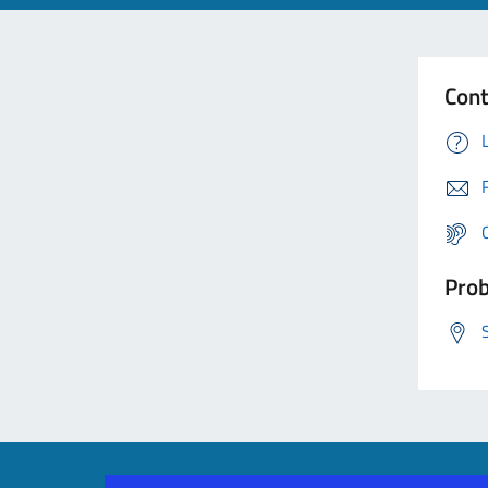
Cont
Prob