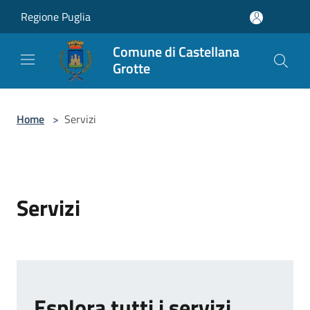
Salta al contenuto principale
Regione Puglia
Comune di Castellana
Grotte
Home
>
Servizi
Servizi
Esplora tutti i servizi