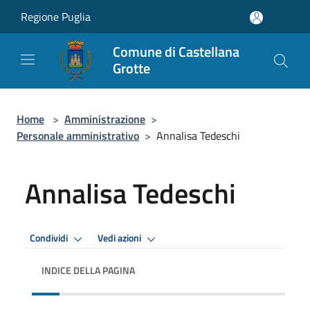
Salta al contenuto principale
Regione Puglia
Comune di Castellana
Grotte
Home
>
Amministrazione
>
Personale amministrativo
>
Annalisa Tedeschi
Annalisa Tedeschi
Condividi
Vedi azioni
INDICE DELLA PAGINA