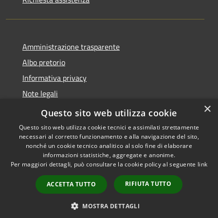
Amministrazione trasparente
Albo pretorio
Informativa privacy
Note legali
×
Dichiarazione di accessibilità
Questo sito web utilizza cookie
Questo sito web utilizza cookie tecnici e assimilati strettamente
necessari al corretto funzionamento e alla navigazione del sito,
nonché un cookie tecnico analitico al solo fine di elaborare
informazioni statistiche, aggregate e anonime.
RSS
Copyright © 2026 • Comune di
Per maggiori dettagli, può consultare la cookie policy al seguente
link
Accessibilità
Castellana Grotte • Powered
Privacy
Municipium
Accesso
by
•
RIFIUTA TUTTO
ACCETTA TUTTO
Cookie
redazione
Mappa del sito
MOSTRA DETTAGLI