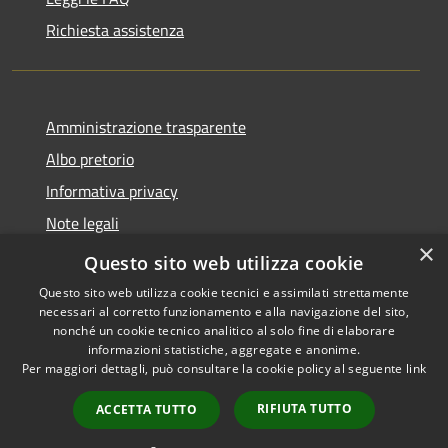
Richiesta assistenza
Amministrazione trasparente
Albo pretorio
Informativa privacy
Note legali
×
Dichiarazione di accessibilità
Questo sito web utilizza cookie
Questo sito web utilizza cookie tecnici e assimilati strettamente
necessari al corretto funzionamento e alla navigazione del sito,
nonché un cookie tecnico analitico al solo fine di elaborare
informazioni statistiche, aggregate e anonime.
RSS
Copyright © 2026 • Comune di
Per maggiori dettagli, può consultare la cookie policy al seguente
link
Accessibilità
Castellana Grotte • Powered
Privacy
Municipium
Accesso
by
•
RIFIUTA TUTTO
ACCETTA TUTTO
Cookie
redazione