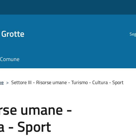
 Grotte
Seg
il Comune
ve
>
Settore III - Risorse umane - Turismo - Cultura - Sport
orse umane -
a - Sport