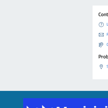
Cont
Prob