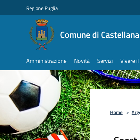
Salta al contenuto principale
Regione Puglia
Comune di Castellana
Amministrazione
Novità
Servizi
Vivere 
Home
>
Arg