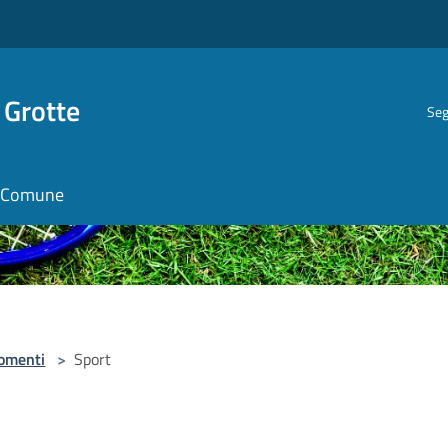
 Grotte
Seg
il Comune
omenti
>
Sport