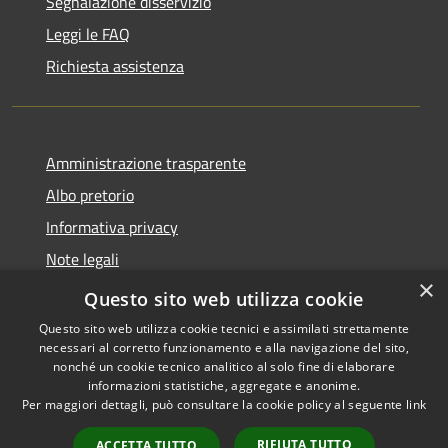
Segnalazione disservizio
Leggi le FAQ
Richiesta assistenza
Amministrazione trasparente
Albo pretorio
Informativa privacy
Note legali
×
Dichiarazione di accessibilità
Questo sito web utilizza cookie
Questo sito web utilizza cookie tecnici e assimilati strettamente
necessari al corretto funzionamento e alla navigazione del sito,
nonché un cookie tecnico analitico al solo fine di elaborare
informazioni statistiche, aggregate e anonime.
RSS
Copyright © 2026 • Comune di
Per maggiori dettagli, può consultare la cookie policy al seguente
link
Accessibilità
Castellana Grotte • Powered
Privacy
Municipium
Accesso
by
•
RIFIUTA TUTTO
ACCETTA TUTTO