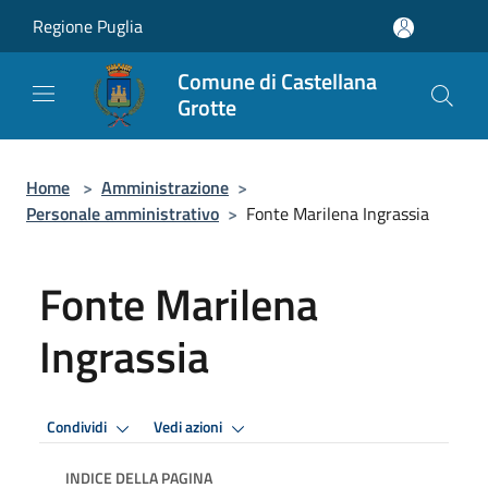
Salta al contenuto principale
Regione Puglia
Comune di Castellana
Grotte
Home
>
Amministrazione
>
Personale amministrativo
>
Fonte Marilena Ingrassia
Fonte Marilena
Ingrassia
Condividi
Vedi azioni
INDICE DELLA PAGINA