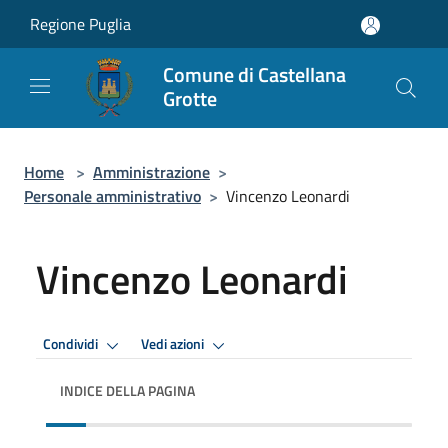
Salta al contenuto principale
Regione Puglia
Comune di Castellana
Grotte
Home
>
Amministrazione
>
Personale amministrativo
>
Vincenzo Leonardi
Vincenzo Leonardi
Condividi
Vedi azioni
INDICE DELLA PAGINA