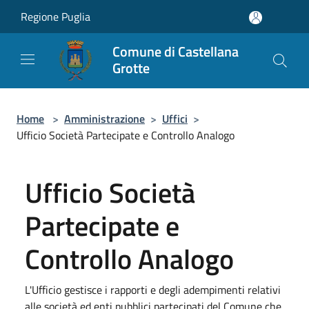
Salta al contenuto principale
Regione Puglia
Comune di Castellana
Grotte
Home
>
Amministrazione
>
Uffici
>
Ufficio Società Partecipate e Controllo Analogo
Ufficio Società
Partecipate e
Controllo Analogo
L'Ufficio gestisce i rapporti e degli adempimenti relativi
alle società ed enti pubblici partecipati del Comune che