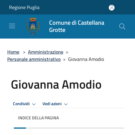
Salta al contenuto principale
Regione Puglia
Comune di Castellana
Grotte
Home
>
Amministrazione
>
Personale amministrativo
>
Giovanna Amodio
Giovanna Amodio
Condividi
Vedi azioni
INDICE DELLA PAGINA