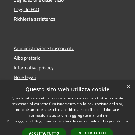
Leggi le FAQ
Richiesta assistenza
Amministrazione trasparente
Albo pretorio
Informativa privacy
Note legali
×
Dichiarazione di accessibilità
Questo sito web utilizza cookie
Questo sito web utilizza cookie tecnici e assimilati strettamente
necessari al corretto funzionamento e alla navigazione del sito,
nonché un cookie tecnico analitico al solo fine di elaborare
informazioni statistiche, aggregate e anonime.
RSS
Copyright © 2026 • Comune di
Per maggiori dettagli, può consultare la cookie policy al seguente
link
Accessibilità
Castellana Grotte • Powered
Privacy
Municipium
Accesso
by
•
RIFIUTA TUTTO
ACCETTA TUTTO