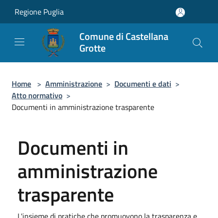
Salta al contenuto principale
Regione Puglia
Comune di Castellana
Grotte
Home
>
Amministrazione
>
Documenti e dati
>
Atto normativo
>
Documenti in amministrazione trasparente
Documenti in
amministrazione
trasparente
L'insieme di pratiche che promuovono la trasparenza e