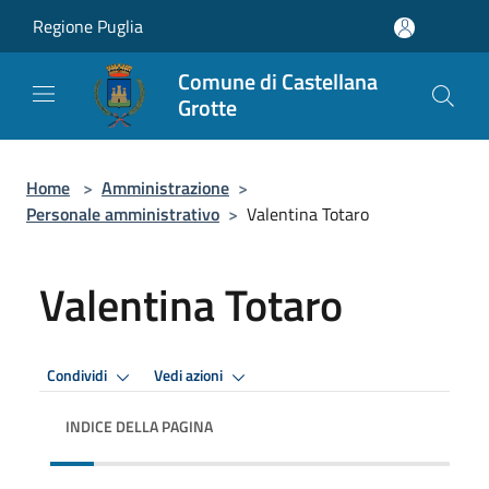
Salta al contenuto principale
Regione Puglia
Comune di Castellana
Grotte
Home
>
Amministrazione
>
Personale amministrativo
>
Valentina Totaro
Valentina Totaro
Condividi
Vedi azioni
INDICE DELLA PAGINA