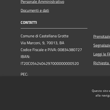
Personale Amministrativo
Documenti e dati
CONTATTI
Comune di Castellana Grotte
Prenotaz
Via Marconi, 9, 70013, BA
Segnalazi
Codice Fiscale e P.IVA: 00834380727
Leggi le 
IBAN:
Richiesta
IT20C0542404297000000000520
PEC:
protocollo@mailcert.comune.castellanagrotte.ba.it
Centralino Unico: (+39) 080.49.00.206
Questo sito 
alla navig