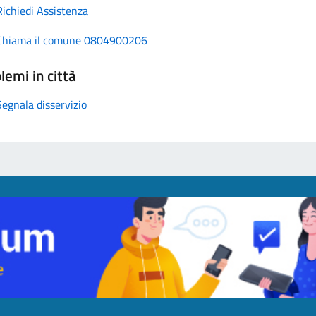
Richiedi Assistenza
Chiama il comune 0804900206
lemi in città
Segnala disservizio