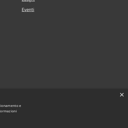
Eventi
×
nzionamento e
nformazioni