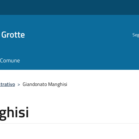
 Grotte
Seg
il Comune
trativo
>
Giandonato Manghisi
ghisi