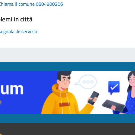
Chiama il comune 0804900206
lemi in città
Segnala disservizio