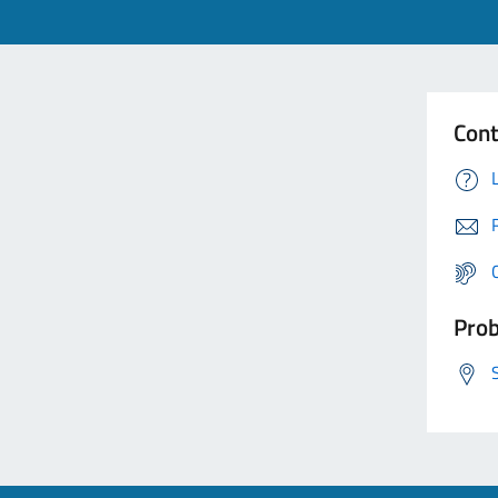
Cont
Prob