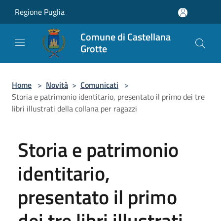
Salta al contenuto principale
Regione Puglia
Comune di Castellana
Grotte
Home
>
Novità
>
Comunicati
>
Storia e patrimonio identitario, presentato il primo dei tre
libri illustrati della collana per ragazzi
Storia e patrimonio
identitario,
presentato il primo
dei tre libri illustrati