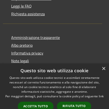
Leggi le FAQ
Richiesta assistenza
Amministrazione trasparente
Albo pretorio
Informativa privacy
Note legali
×
Dichiarazione di accessibilità
Questo sito web utilizza cookie
Questo sito web utilizza cookie tecnici e assimilati strettamente
necessari al corretto funzionamento e alla navigazione del sito,
nonché un cookie tecnico analitico al solo fine di elaborare
informazioni statistiche, aggregate e anonime.
RSS
Copyright © 2026 • Comune di
Per maggiori dettagli, può consultare la cookie policy al seguente
link
Accessibilità
Castellana Grotte • Powered
Privacy
Municipium
Accesso
by
•
RIFIUTA TUTTO
ACCETTA TUTTO