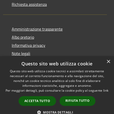
Richiesta assistenza
Amministrazione trasparente
Albo pretorio
Informativa privacy
Note legali
×
Dichiarazione di accessibilità
Questo sito web utilizza cookie
Questo sito web utilizza cookie tecnici e assimilati strettamente
necessari al corretto funzionamento e alla navigazione del sito,
nonché un cookie tecnico analitico al solo fine di elaborare
informazioni statistiche, aggregate e anonime.
RSS
Copyright © 2026 • Comune di
Per maggiori dettagli, può consultare la cookie policy al seguente
link
Accessibilità
Castellana Grotte • Powered
Privacy
Municipium
Accesso
by
•
RIFIUTA TUTTO
ACCETTA TUTTO
Cookie
redazione
Mappa del sito
MOSTRA DETTAGLI