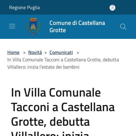
Salta al contenuto principale
Regione Puglia
Comune di Castellana
Grotte
Home
>
Novità
>
Comunicati
>
In Villa Comunale Tacconi a Castellana Grotte, debutta
Villallero: inizia l’estate dei bambini
In Villa Comunale
Tacconi a Castellana
Grotte, debutta
Villallero: inizia