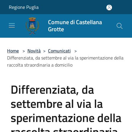
Salta al contenuto principale
Regione Puglia
Comune di Castellana
Grotte
Home
>
Novità
>
Comunicati
>
Differenziata, da settembre al via la sperimentazione della
raccolta straordinaria a domicilio
Differenziata, da
settembre al via la
sperimentazione della
raccolta straordinaria