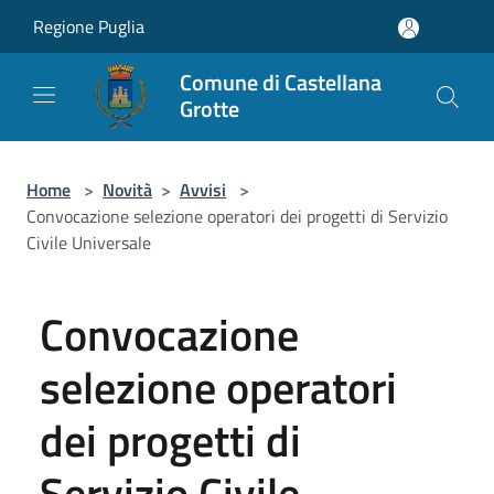
Salta al contenuto principale
Regione Puglia
Comune di Castellana
Grotte
Home
>
Novità
>
Avvisi
>
Convocazione selezione operatori dei progetti di Servizio
Civile Universale
Convocazione
selezione operatori
dei progetti di
Servizio Civile