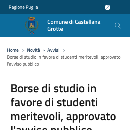
Salta al contenuto principale
Regione Puglia
Comune di Castellana
Grotte
Home
>
Novità
>
Avvisi
>
Borse di studio in favore di studenti meritevoli, approvato
l'avviso pubblico
Borse di studio in
favore di studenti
meritevoli, approvato
l'avviso pubblico