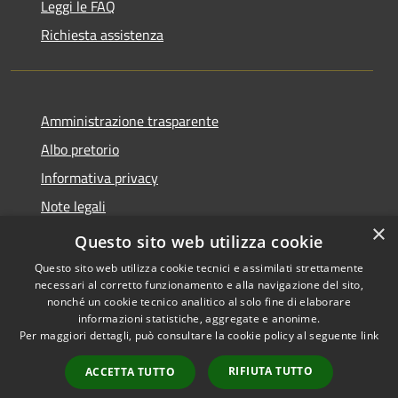
Leggi le FAQ
Richiesta assistenza
Amministrazione trasparente
Albo pretorio
Informativa privacy
Note legali
×
Dichiarazione di accessibilità
Questo sito web utilizza cookie
Questo sito web utilizza cookie tecnici e assimilati strettamente
necessari al corretto funzionamento e alla navigazione del sito,
nonché un cookie tecnico analitico al solo fine di elaborare
informazioni statistiche, aggregate e anonime.
RSS
Copyright © 2026 • Comune di
Per maggiori dettagli, può consultare la cookie policy al seguente
link
Accessibilità
Castellana Grotte • Powered
Privacy
Municipium
Accesso
by
•
RIFIUTA TUTTO
ACCETTA TUTTO
Cookie
redazione