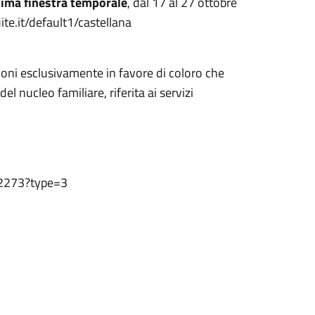
tima finestra temporale
, dal 17 al 27 ottobre
ite.it/default1/castellana
zioni esclusivamente in favore di coloro che
l nucleo familiare, riferita ai servizi
62273?type=3