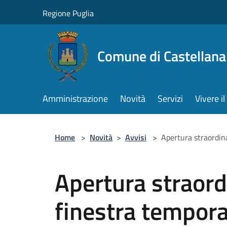
Salta al contenuto principale
Regione Puglia
Comune di Castellana
Amministrazione
Novità
Servizi
Vivere 
Home
>
Novità
>
Avvisi
>
Apertura straordina
Apertura straord
finestra temporal