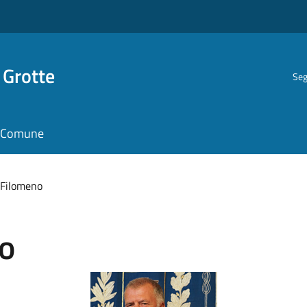
 Grotte
Seg
il Comune
 Filomeno
o