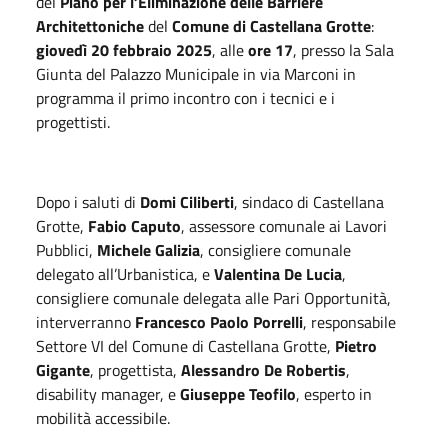
del
Piano per l’Eliminazione delle Barriere
Architettoniche
del
Comune di Castellana Grotte
:
giovedì 20 febbraio 2025
, alle
ore 17
, presso la Sala
Giunta del Palazzo Municipale in via Marconi in
programma il primo incontro con i tecnici e i
progettisti.
Dopo i saluti di
Domi Ciliberti
, sindaco di Castellana
Grotte,
Fabio Caputo
, assessore comunale ai Lavori
Pubblici,
Michele Galizia
, consigliere comunale
delegato all’Urbanistica, e
Valentina De Lucia
,
consigliere comunale delegata alle Pari Opportunità,
interverranno
Francesco Paolo Porrelli
, responsabile
Settore VI del Comune di Castellana Grotte,
Pietro
Gigante
, progettista,
Alessandro De Robertis
,
disability manager, e
Giuseppe Teofilo
, esperto in
mobilità accessibile.