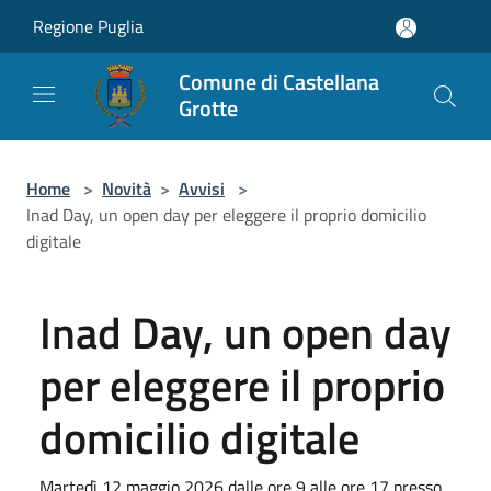
Salta al contenuto principale
Regione Puglia
Comune di Castellana
Grotte
Home
>
Novità
>
Avvisi
>
Inad Day, un open day per eleggere il proprio domicilio
digitale
Inad Day, un open day
per eleggere il proprio
domicilio digitale
Martedì 12 maggio 2026 dalle ore 9 alle ore 17 presso