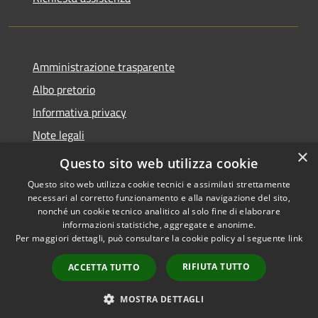
Amministrazione trasparente
Albo pretorio
Informativa privacy
Note legali
×
Dichiarazione di accessibilità
Questo sito web utilizza cookie
Questo sito web utilizza cookie tecnici e assimilati strettamente
necessari al corretto funzionamento e alla navigazione del sito,
nonché un cookie tecnico analitico al solo fine di elaborare
informazioni statistiche, aggregate e anonime.
RSS
Copyright © 2026 • Comune di
Per maggiori dettagli, può consultare la cookie policy al seguente
link
Accessibilità
Castellana Grotte • Powered
Privacy
Municipium
Accesso
by
•
RIFIUTA TUTTO
ACCETTA TUTTO
Cookie
redazione
Mappa del sito
MOSTRA DETTAGLI