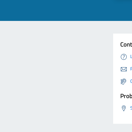
Cont
Prob