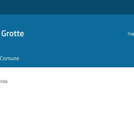
 Grotte
Seg
il Comune
enza